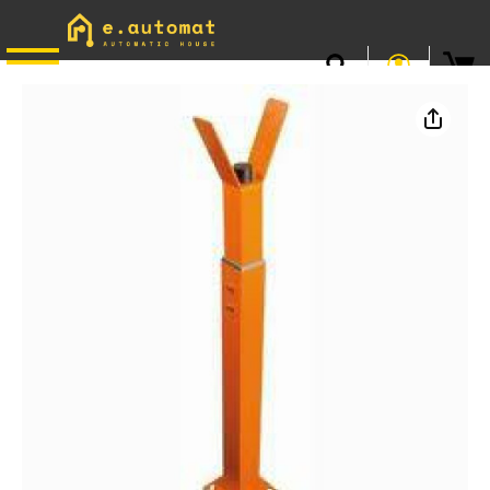
📞
0746.301.381
· L–V 9–17 · Livrare gratuită peste 500 lei