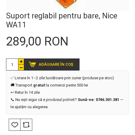
Suport reglabil pentru bare, Nice
WA11
289,00 RON
ADĂUGARE ÎN COȘ
✅ Livrare în 1–2 zile lucrătoare prin curier (produse pe stoc)
🚚 Transport
gratuit
la comenzi peste 500 lei
↩️ Retur în 14 zile
📞 Nu ești sigur că e produsul potrivit?
Sună-ne: 0746.301.381
—
te ajutăm cu alegerea.