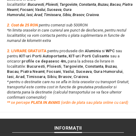
localitatilor:
Bucuresti
,
Ploiesti
,
Targoviste
,
Constanta
,
Buzau
,
Bacau
,
Piatra
Neamt
,
Focsani
,
Vaslui
,
Suceava
,
Gura
Humorului
,
Iasi
,
Arad
,
Timisoara
,
Sibiu
,
Brasov
,
Craiova
.
2. Cost de 25 RON
pentru comenzi sub 500RON
*in limita oraselor in care curierul are punct de desfacere, pentru restul
localitatilor, va vom contacta pentru o plata suplimentara in functie de
numarul de kilometri extra
2. LIVRARE GRATUITA
pentru produsele din
Aluminiu
si
WPC
sau
pentru
KIT-uri Porti Autoportante, KIT-uri Porti Culisante
sau a
oricaror
profile ce depasesc 4m,
pana la adresa de livrare in
localitatile:
Bucuresti
,
Ploiesti
,
Targoviste
,
Constanta
,
Buzau
,
Bacau
,
Piatra Neamt
,
Focsani
,
Vaslui
,
Suceava
,
Gura Humorului
,
Iasi
,
Arad
,
Timisoara
,
Sibiu
,
Brasov
,
Craiova
.
* pentru o destinatie care nu se afla in lista oraselor cu transport Gratuit,
transportul este contra cost in functie de greutatea produselor si
distanta pana la destinatie (calculul transportului se va face ulterior
confirmarii comenzilor)
**
s
e percepe
PLATA IN AVANS
(ordin de plata sau plata online cu card)
INFORMAȚII