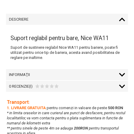
DESCRIERE
Suport reglabil pentru bare, Nice WA11
Suport de sustinere reglabil Nice WA11 pentru bariere, poate fi
utilizat pentru orice tip de bariera, acesta avand posibilitatea de
reglare pe inaltime.
INFORMAŢII
0 RECENZIE(I)
Transport
:
1. LIVRARE GRATUITA
pentru comenzi in valoare de peste
500 RON
* in limita oraselor in care curierul are punct de desfacere, pentru restul
localitatilor, va vom contacta pentru o plata suplimentara in functie de
numarul de kilometri extra
** pentru sinele de peste 4m se adauga
200RON
pentru transportul
acestora in afara