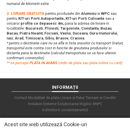
numarul de kilometri extra
2. LIVRARE GRATUITA
pentru produsele din
Aluminiu
si
WPC
sau
pentru
KIT-uri Porti Autoportante, KIT-uri Porti Culisante
sau a
oricaror
profile ce depasesc 4m,
pana la adresa de livrare in
localitatile:
Bucuresti
,
Ploiesti
,
Targoviste
,
Constanta
,
Buzau
,
Bacau
,
Piatra Neamt
,
Focsani
,
Vaslui
,
Suceava
,
Gura Humorului
,
Iasi
,
Arad
,
Timisoara
,
Sibiu
,
Brasov
,
Craiova
.
* pentru o destinatie care nu se afla in lista oraselor cu transport Gratuit,
transportul este contra cost in functie de greutatea produselor si
distanta pana la destinatie (calculul transportului se va face ulterior
confirmarii comenzilor)
**
s
e percepe
PLATA IN AVANS
(ordin de plata sau plata online cu card)
INFORMAȚII
Contact
Modalitati de plata
Livrare si Retur
Termeni si Conditii
Instalare Sisteme
Soluționarea litigiilor
ANPC
Schimba-ti consimtamantul
Acest site web utilizează Cookie-uri