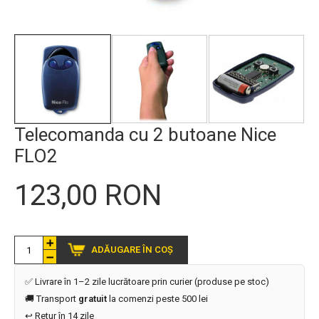
Telecomanda cu 2 butoane Nice
FLO2
123,00 RON
ADĂUGARE ÎN COȘ
✅ Livrare în 1–2 zile lucrătoare prin curier (produse pe stoc)
🚚 Transport
gratuit
la comenzi peste 500 lei
↩️ Retur în 14 zile