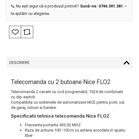
📞 Nu ești sigur că e produsul potrivit?
Sună-ne: 0746.301.381
—
te ajutăm cu alegerea.
DESCRIERE
Telecomanda cu 2 butoane Nice FLO2
Telecomanda 2 canale cu cod programabil, 1024 de combinatii
cu dip-switch.
Compatibila cu sistemele de automatizare NICE pentru porti, usi
de garaj, rulouri si bariere.
Specificatii tehnice telecomanda Nice FLO2:
Frecventa portanta 433,92 MHZ
Raza de actiune 100 -150 m cu antena acordata in spatiu
liber