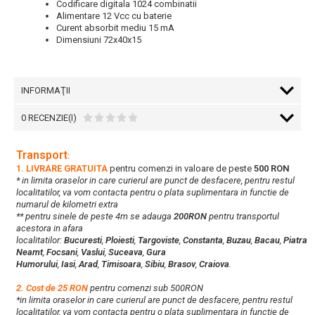
Codificare digitala 1024 combinatii
Alimentare 12 Vcc cu baterie
Curent absorbit mediu 15 mA
Dimensiuni 72x40x15
INFORMAŢII
0 RECENZIE(I)
Transport
:
1. LIVRARE GRATUITA
pentru comenzi in valoare de peste
500 RON
* in limita oraselor in care curierul are punct de desfacere, pentru restul
localitatilor, va vom contacta pentru o plata suplimentara in functie de
numarul de kilometri extra
** pentru sinele de peste 4m se adauga
200RON
pentru transportul
acestora in afara
localitatilor:
Bucuresti
,
Ploiesti
,
Targoviste
,
Constanta
,
Buzau
,
Bacau
,
Piatra
Neamt
,
Focsani
,
Vaslui
,
Suceava
,
Gura
Humorului
,
Iasi
,
Arad
,
Timisoara
,
Sibiu
,
Brasov
,
Craiova
.
2. Cost de 25 RON
pentru comenzi sub 500RON
*in limita oraselor in care curierul are punct de desfacere, pentru restul
localitatilor, va vom contacta pentru o plata suplimentara in functie de