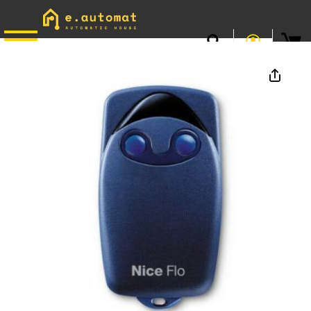
📞
0746.301.381
· L–V 9–17 · Livrare gratuită peste 500 lei