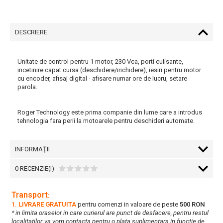
DESCRIERE
Unitate de control pentru 1 motor, 230 Vca, porti culisante,
incetinire capat cursa (deschidere/inchidere), iesiri pentru motor
cu encoder, afisaj digital - afisare numar ore de lucru, setare
parola.
Roger Technology este prima companie din lume care a introdus
tehnologia fara perii la motoarele pentru deschideri automate.
INFORMAŢII
0 RECENZIE(I)
Transport
:
1. LIVRARE GRATUITA
pentru comenzi in valoare de peste
500 RON
* in limita oraselor in care curierul are punct de desfacere, pentru restul
localitatilor, va vom contacta pentru o plata suplimentara in functie de