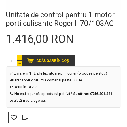
Unitate de control pentru 1 motor
porti culisante Roger H70/103AC
1.416,00 RON
ADĂUGARE ÎN COȘ
✅ Livrare în 1–2 zile lucrătoare prin curier (produse pe stoc)
🚚 Transport
gratuit
la comenzi peste 500 lei
↩️ Retur în 14 zile
📞 Nu ești sigur că e produsul potrivit?
Sună-ne: 0746.301.381
—
te ajutăm cu alegerea.