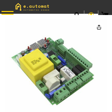
📞
0746.301.381
· L–V 9–17 · Livrare gratuită peste 500 lei