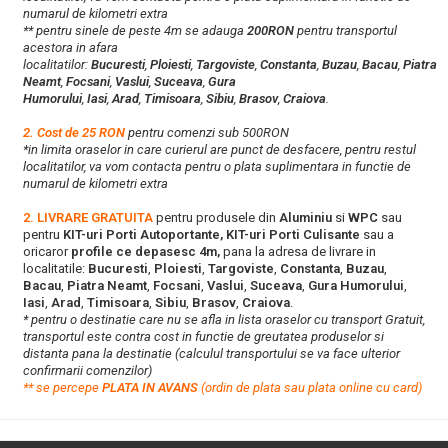
numarul de kilometri extra
** pentru sinele de peste 4m se adauga
200RON
pentru transportul
acestora in afara
localitatilor:
Bucuresti
,
Ploiesti
,
Targoviste
,
Constanta
,
Buzau
,
Bacau
,
Piatra
Neamt
,
Focsani
,
Vaslui
,
Suceava
,
Gura
Humorului
,
Iasi
,
Arad
,
Timisoara
,
Sibiu
,
Brasov
,
Craiova
.
2. Cost de 25 RON
pentru comenzi sub 500RON
*in limita oraselor in care curierul are punct de desfacere, pentru restul
localitatilor, va vom contacta pentru o plata suplimentara in functie de
numarul de kilometri extra
2. LIVRARE GRATUITA
pentru produsele din
Aluminiu
si
WPC
sau
pentru
KIT-uri Porti Autoportante, KIT-uri Porti Culisante
sau a
oricaror
profile ce depasesc 4m,
pana la adresa de livrare in
localitatile:
Bucuresti
,
Ploiesti
,
Targoviste
,
Constanta
,
Buzau
,
Bacau
,
Piatra Neamt
,
Focsani
,
Vaslui
,
Suceava
,
Gura Humorului
,
Iasi
,
Arad
,
Timisoara
,
Sibiu
,
Brasov
,
Craiova
.
* pentru o destinatie care nu se afla in lista oraselor cu transport Gratuit,
transportul este contra cost in functie de greutatea produselor si
distanta pana la destinatie (calculul transportului se va face ulterior
confirmarii comenzilor)
**
s
e percepe
PLATA IN AVANS
(ordin de plata sau plata online cu card)