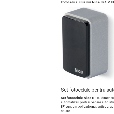
Fotocelule BlueBus Nice ERA M 
Set fotocelule pentru aut
Set fotocelule Nice BF
cu dimensiun
automatizari porti si bariere auto st
BF sunt din policarbonat antisoc, au 
solare.