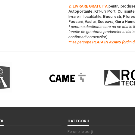
2. LIVRARE GRATUITA
pentru produse
Autoportante, KIT-uri Porti Culisant
livrare in localitatile:
Bucuresti
,
Ploies
Focsani
,
Vaslui
,
Suceava
,
Gura Humo
* pentru o destinatie care nu se afla in 
functie de greutatea produselor si distan
confirmarii comenzilor)
**
s
e percepe
PLATA IN AVANS
(ordin d
II
CATEGORII
Feronerie porți