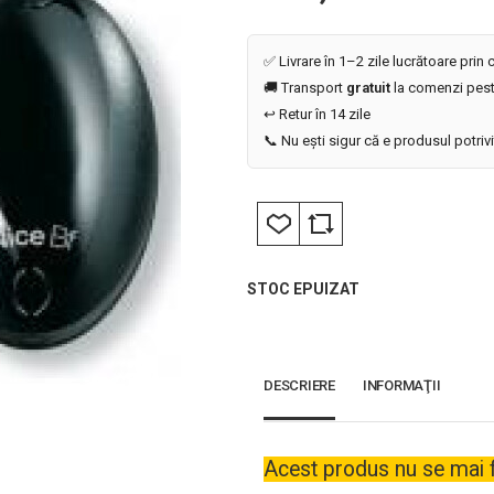
✅ Livrare în 1–2 zile lucrătoare prin
🚚 Transport
gratuit
la comenzi pest
↩️ Retur în 14 zile
📞 Nu ești sigur că e produsul potriv
STOC EPUIZAT
DESCRIERE
INFORMAŢII
Acest produs nu se mai 