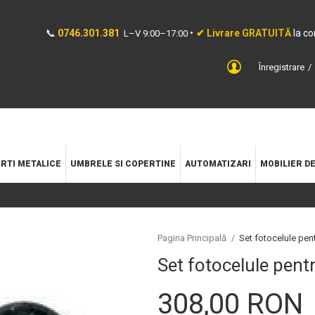
📞
0746.301.381
•
✔ Livrare GRATUITĂ
la c
L–V 9:00–17:00
Înregistrare
RTI METALICE
UMBRELE SI COPERTINE
AUTOMATIZARI
MOBILIER D
Pagina Principală
/
Set fotocelule pen
Set fotocelule pent
308,00 RON