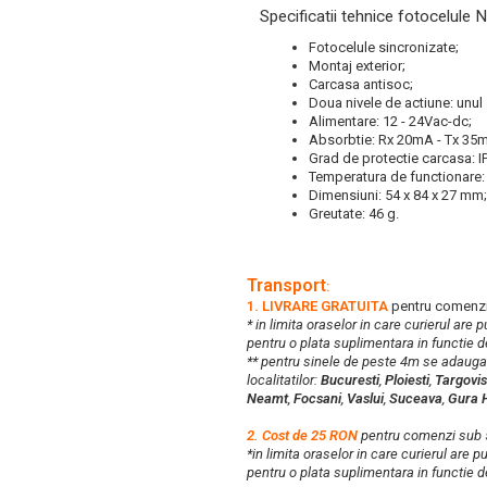
Specificatii tehnice fotocelule 
Fotocelule sincronizate;
Montaj exterior;
Carcasa antisoc;
Doua nivele de actiune: unul
Alimentare: 12 - 24Vac-dc;
Absorbtie: Rx 20mA - Tx 35
Grad de protectie carcasa: I
Temperatura de functionare: 
Dimensiuni: 54 x 84 x 27 mm;
Greutate: 46 g.
Transport
:
1. LIVRARE GRATUITA
pentru comenzi
* in limita oraselor in care curierul are
pentru o plata suplimentara in functie d
** pentru sinele de peste 4m se adaug
localitatilor:
Bucuresti
,
Ploiesti
,
Targovis
Neamt
,
Focsani
,
Vaslui
,
Suceava
,
Gura 
2. Cost de 25 RON
pentru comenzi su
*in limita oraselor in care curierul are 
pentru o plata suplimentara in functie d