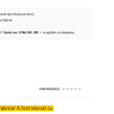
 curier (produse pe stoc)
e 500 lei
it?
Sună-ne: 0746.301.381
— te ajutăm cu alegerea.
0 RECENZIE(I)
fabrica!
A fost inlocuit cu: