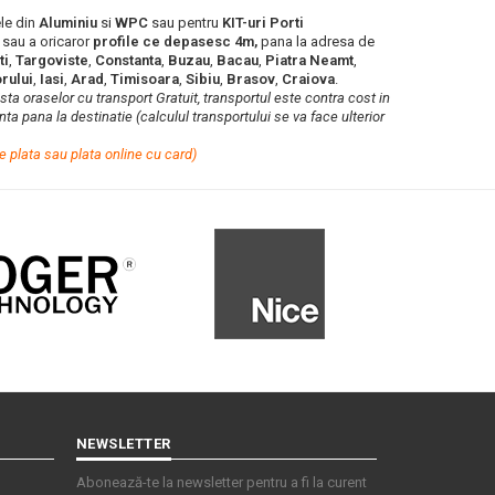
le din
Aluminiu
si
WPC
sau pentru
KIT-uri Porti
e
sau a oricaror
profile ce depasesc 4m,
pana la adresa de
ti
,
Targoviste
,
Constanta
,
Buzau
,
Bacau
,
Piatra Neamt
,
rului
,
Iasi
,
Arad
,
Timisoara
,
Sibiu
,
Brasov
,
Craiova
.
lista oraselor cu transport Gratuit, transportul este contra cost in
ta pana la destinatie (calculul transportului se va face ulterior
e plata sau plata online cu card)
NEWSLETTER
Abonează-te la newsletter pentru a fi la curent