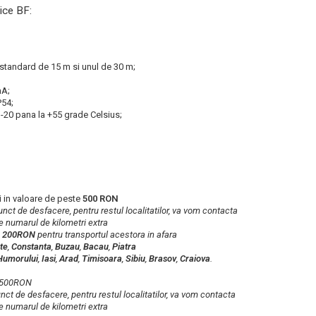
Nice BF:
 standard de 15 m si unul de 30 m;
mA;
P54;
-20 pana la +55 grade Celsius;
 in valoare de peste
500 RON
 punct de desfacere, pentru restul localitatilor, va vom contacta
e numarul de kilometri extra
a
200RON
pentru transportul acestora in afara
te
,
Constanta
,
Buzau
,
Bacau
,
Piatra
Humorului
,
Iasi
,
Arad
,
Timisoara
,
Sibiu
,
Brasov
,
Craiova
.
b 500RON
punct de desfacere, pentru restul localitatilor, va vom contacta
e numarul de kilometri extra