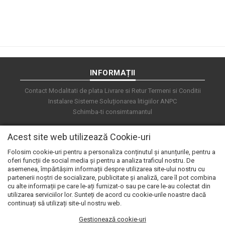
INFORMAȚII
Contact
Modalitati de plata
Livrare si Retur
Termeni si Conditii
Instalare Sisteme
Soluționarea litigiilor
ANPC
Schimba-ti consimtamantul
Acest site web utilizează Cookie-uri
Folosim cookie-uri pentru a personaliza conținutul și anunțurile, pentru a
oferi funcții de social media și pentru a analiza traficul nostru. De
asemenea, împărtășim informații despre utilizarea site-ului nostru cu
partenerii noștri de socializare, publicitate și analiză, care îl pot combina
cu alte informații pe care le-ați furnizat-o sau pe care le-au colectat din
utilizarea serviciilor lor. Sunteți de acord cu cookie-urile noastre dacă
continuați să utilizați site-ul nostru web.
Gestionează cookie-uri