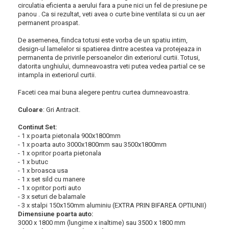
circulatia eficienta a aerului fara a pune nici un fel de presiune pe
panou . Ca si rezultat, veti avea o curte bine ventilata si cu un aer
permanent proaspat.
De asemenea, fiindca totusi este vorba de un spatiu intim,
design-ul lamelelor si spatierea dintre acestea va protejeaza in
permanenta de privirile persoanelor din exteriorul curtii. Totusi,
datorita unghiului, dumneavoastra veti putea vedea partial ce se
intampla in exteriorul curtii.
Faceti cea mai buna alegere pentru curtea dumneavoastra.
Culoare
: Gri Antracit.
Continut Set:
- 1 x poarta pietonala 900x1800mm
-
1 x poarta auto 3000x1800mm sau 3500x1800mm
-
1 x opritor poarta pietonala
-
1 x butuc
-
1 x broasca usa
-
1 x set sild cu manere
-
1 x opritor porti auto
-
3 x seturi de balamale
-
3 x stalpi 150x150mm aluminiu (EXTRA PRIN BIFAREA OPTIUNII)
Dimensiune poarta auto:
3000 x 1800 mm (lungime x inaltime) sau 3500 x 1800 mm