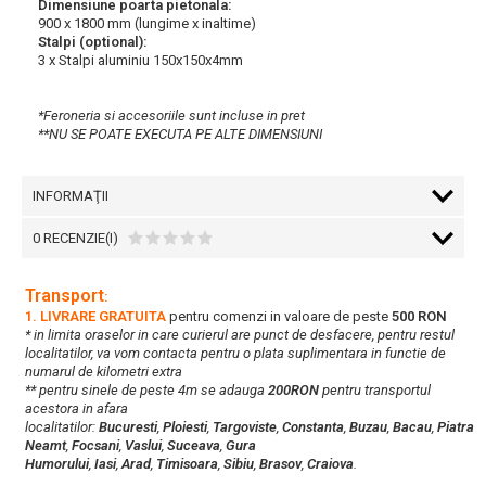
Dimensiune poarta pietonala:
900 x 1800 mm (lungime x inaltime)
Stalpi (optional):
3 x Stalpi aluminiu 150x150x4mm
*Feroneria si accesoriile sunt incluse in pret
**NU SE POATE EXECUTA PE ALTE DIMENSIUNI
INFORMAŢII
0 RECENZIE(I)
Transport
:
1. LIVRARE GRATUITA
pentru comenzi in valoare de peste
500 RON
* in limita oraselor in care curierul are punct de desfacere, pentru restul
localitatilor, va vom contacta pentru o plata suplimentara in functie de
numarul de kilometri extra
** pentru sinele de peste 4m se adauga
200RON
pentru transportul
acestora in afara
localitatilor:
Bucuresti
,
Ploiesti
,
Targoviste
,
Constanta
,
Buzau
,
Bacau
,
Piatra
Neamt
,
Focsani
,
Vaslui
,
Suceava
,
Gura
Humorului
,
Iasi
,
Arad
,
Timisoara
,
Sibiu
,
Brasov
,
Craiova
.