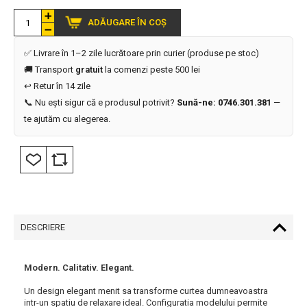
ADĂUGARE ÎN COȘ
✅ Livrare în 1–2 zile lucrătoare prin curier (produse pe stoc)
🚚 Transport
gratuit
la comenzi peste 500 lei
↩️ Retur în 14 zile
📞 Nu ești sigur că e produsul potrivit?
Sună-ne: 0746.301.381
—
te ajutăm cu alegerea.
DESCRIERE
Modern. Calitativ. Elegant.
Un design elegant menit sa transforme curtea dumneavoastra
intr-un spatiu de relaxare ideal. Configuratia modelului permite