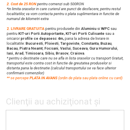
2. Cost de 25 RON
pentru comenzi sub 500RON
*in limita oraselor in care curierul are punct de desfacere, pentru restul
localitatilor, va vom contacta pentru o plata suplimentara in functie de
numarul de kilometri extra
2. LIVRARE GRATUITA
pentru produsele din
Aluminiu
si
WPC
sau
pentru
KIT-uri Porti Autoportante, KIT-uri Porti Culisante
sau a
oricaror
profile ce depasesc 4m,
pana la adresa de livrare in
localitatile:
Bucuresti
,
Ploiesti
,
Targoviste
,
Constanta
,
Buzau
,
Bacau
,
Piatra Neamt
,
Focsani
,
Vaslui
,
Suceava
,
Gura Humorului
,
Iasi
,
Arad
,
Timisoara
,
Sibiu
,
Brasov
,
Craiova
.
* pentru o destinatie care nu se afla in lista oraselor cu transport Gratuit,
transportul este contra cost in functie de greutatea produselor si
distanta pana la destinatie (calculul transportului se va face ulterior
confirmarii comenzilor)
**
s
e percepe
PLATA IN AVANS
(ordin de plata sau plata online cu card)
Clienţii au achiziţionat şi