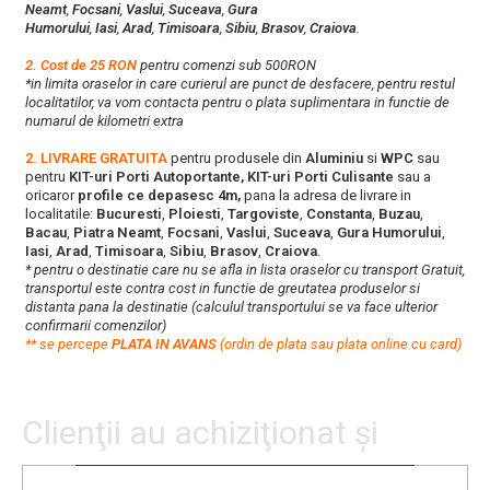
Neamt
,
Focsani
,
Vaslui
,
Suceava
,
Gura
Humorului
,
Iasi
,
Arad
,
Timisoara
,
Sibiu
,
Brasov
,
Craiova
.
2. Cost de 25 RON
pentru comenzi sub 500RON
*in limita oraselor in care curierul are punct de desfacere, pentru restul
localitatilor, va vom contacta pentru o plata suplimentara in functie de
numarul de kilometri extra
2. LIVRARE GRATUITA
pentru produsele din
Aluminiu
si
WPC
sau
pentru
KIT-uri Porti Autoportante, KIT-uri Porti Culisante
sau a
oricaror
profile ce depasesc 4m,
pana la adresa de livrare in
localitatile:
Bucuresti
,
Ploiesti
,
Targoviste
,
Constanta
,
Buzau
,
Bacau
,
Piatra Neamt
,
Focsani
,
Vaslui
,
Suceava
,
Gura Humorului
,
Iasi
,
Arad
,
Timisoara
,
Sibiu
,
Brasov
,
Craiova
.
* pentru o destinatie care nu se afla in lista oraselor cu transport Gratuit,
transportul este contra cost in functie de greutatea produselor si
distanta pana la destinatie (calculul transportului se va face ulterior
confirmarii comenzilor)
**
s
e percepe
PLATA IN AVANS
(ordin de plata sau plata online cu card)
Clienţii au achiziţionat şi