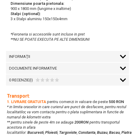
Dimensiune poarta pietonala:
900 x 1800 mm (lungime x inaltime)
Stalpi (optional):
3 x Stalpi aluminiu 150x150x4mm
*Feroneria si accesoriile sunt incluse in pret
**NU SE POATE EXECUTA PE ALTE DIMENSIUNI
INFORMAŢII
DOCUMENTE INFORMATIVE
0 RECENZIE(I)
Transport
:
1. LIVRARE GRATUITA
pentru comenzi in valoare de peste
500 RON
* in limita oraselor in care curierul are punct de desfacere, pentru restul
localitatilor, va vom contacta pentru o plata suplimentara in functie de
numarul de kilometri extra
** pentru sinele de peste 4m se adauga
200RON
pentru transportul
acestora in afara
localitatilor:
Bucuresti
,
Ploiesti
,
Targoviste
,
Constanta
,
Buzau
,
Bacau
,
Piatra