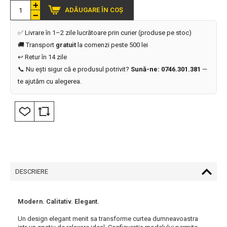
ADĂUGARE ÎN COȘ
✅ Livrare în 1–2 zile lucrătoare prin curier (produse pe stoc)
🚚 Transport
gratuit
la comenzi peste 500 lei
↩️ Retur în 14 zile
📞 Nu ești sigur că e produsul potrivit?
Sună-ne: 0746.301.381
—
te ajutăm cu alegerea.
DESCRIERE
Modern. Calitativ. Elegant.
Un design elegant menit sa transforme curtea dumneavoastra