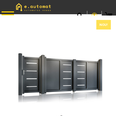
📞
0746.301.381
· L–V 9–17 · Livrare gratuită peste 500 lei
NOU!