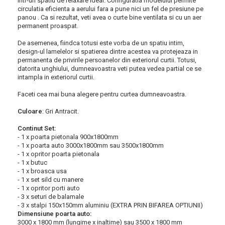
intr-un spatiu de relaxare ideal. Configuratia modelului permite
circulatia eficienta a aerului fara a pune nici un fel de presiune pe
panou . Ca si rezultat, veti avea o curte bine ventilata si cu un aer
permanent proaspat.
De asemenea, fiindca totusi este vorba de un spatiu intim,
design-ul lamelelor si spatierea dintre acestea va protejeaza in
permanenta de privirile persoanelor din exteriorul curtii. Totusi,
datorita unghiului, dumneavoastra veti putea vedea partial ce se
intampla in exteriorul curtii.
Faceti cea mai buna alegere pentru curtea dumneavoastra.
Culoare
: Gri Antracit.
Continut Set:
- 1 x poarta pietonala 900x1800mm
- 1 x poarta auto 3000x1800mm sau 3500x1800mm
- 1 x opritor poarta pietonala
- 1 x butuc
- 1 x broasca usa
- 1 x set sild cu manere
- 1 x opritor porti auto
- 3 x seturi de balamale
- 3 x stalpi 150x150mm aluminiu (EXTRA PRIN BIFAREA OPTIUNII)
Dimensiune poarta auto:
3000 x 1800 mm (lungime x inaltime) sau 3500 x 1800 mm