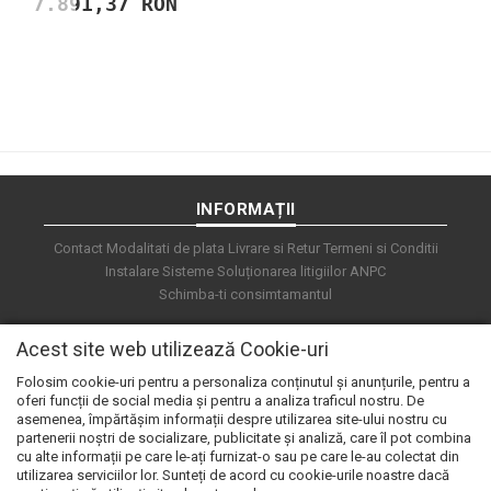
7.891,37 RON
INFORMAȚII
Contact
Modalitati de plata
Livrare si Retur
Termeni si Conditii
Instalare Sisteme
Soluționarea litigiilor
ANPC
Schimba-ti consimtamantul
Acest site web utilizează Cookie-uri
Folosim cookie-uri pentru a personaliza conținutul și anunțurile, pentru a
oferi funcții de social media și pentru a analiza traficul nostru. De
asemenea, împărtășim informații despre utilizarea site-ului nostru cu
partenerii noștri de socializare, publicitate și analiză, care îl pot combina
cu alte informații pe care le-ați furnizat-o sau pe care le-au colectat din
utilizarea serviciilor lor. Sunteți de acord cu cookie-urile noastre dacă